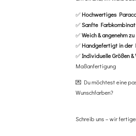
✅
Hochwertiges Parac
✅
Sanfte Farbkombinati
✅
Weich & angenehm zu 
✅
Handgefertigt in der
✅
Individuelle Größen 
Maßanfertigung
💌 Du möchtest eine pas
Wunschfarben?
Schreib uns – wir fertig