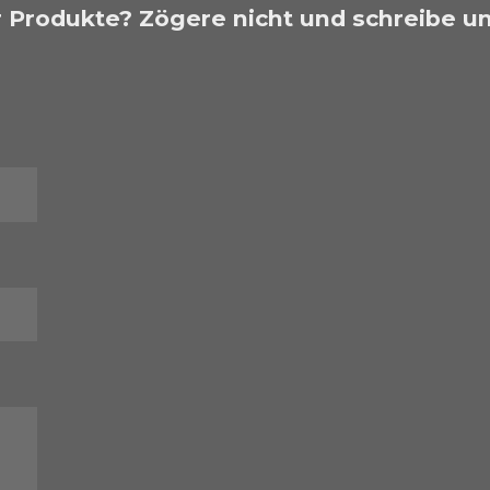
e
e
e
e
g
 Produkte? Zögere nicht und schreibe un
a
b
s
e
n
d
e
n