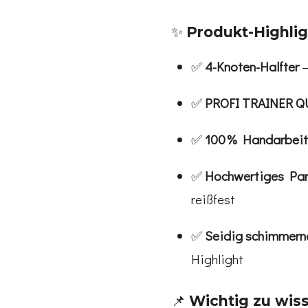
✨
Produkt-Highlig
✅
4-Knoten-Halfter
–
✅
PROFI TRAINER Q
✅
100 % Handarbeit
✅
Hochwertiges Pa
reißfest
✅
Seidig schimmern
Highlight
📌
Wichtig zu wis