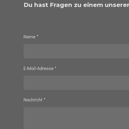
Du hast Fragen zu einem unserer
u
n
g
:
Name *
0
S
t
E-Mail-Adresse *
e
r
n
Nachricht *
e