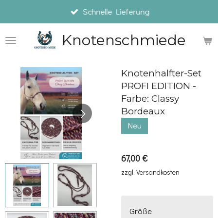
Schnelle Lieferung
Zum
Hauptinhalt
Knotenschmiede
springen
Knotenhalfter-Set
PROFI EDITION -
Farbe: Classy
Bordeaux
Neu
67,00 €
zzgl. Versandkosten
Größe